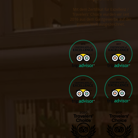
Mit dem Zertifikat für Exzellenz /
Travelers' Choice wurden wir seit
2016 aus dem Gastgewerbe auf der
ganzen Welt ausgezeichnet.